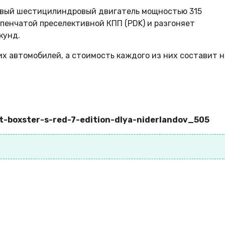
тровый шестицилиндровый двигатель мощностью 315
упенчатой преселективной КПП (PDK) и разгоняет
кунд.
х автомобилей, а стоимость каждого из них составит н
it-boxster-s-red-7-edition-dlya-niderlandov_505