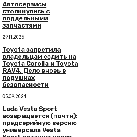
Автосервисы
столкнулись с
поддельными
запчастями
29.11.2025
Toyota запретила
владельцам ездить на
Toyota Corolla и Toyota
RAV4. Дело вновь в
подушках
безопасности
05.09.2024
Lada Vesta Sport
возвращается (почти):
предсерийную версию
универсала Vesta
Sport покажут через