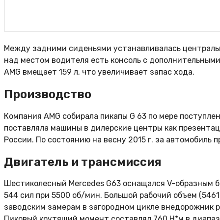
Между задними сиденьями устанавливалась центральна
над местом водителя есть консоль с дополнительным
AMG вмещает 159 л, что увеличивает запас хода.
Производство
Компания AMG собирала пикапы G 63 по мере поступлен
поставляла машины в дилерские центры как презентаци
России. По состоянию на весну 2015 г. за автомобиль п
Двигатель и трансмиссия
Шестиколесный Mercedes G63 оснащался V-образным 
544 сил при 5500 об/мин. Большой рабочий объем (546
заводским замерам в загородном цикле внедорожник ра
Пиковый крутящий момент составлял 760 Н*м в диапазо