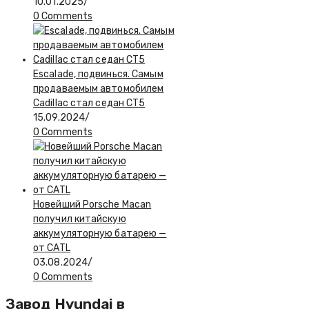
10.01.2025
/
0 Comments
Escalade, подвинься. Самым
продаваемым автомобилем
Cadillac стал седан CT5
15.09.2024
/
0 Comments
Новейший Porsche Macan
получил китайскую
аккумуляторную батарею —
от CATL
03.08.2024
/
0 Comments
Завод Hyundai в