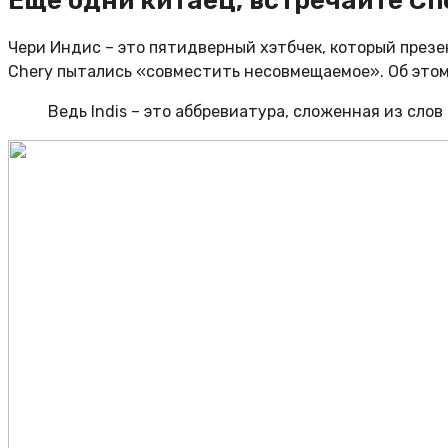
Еще одни китаец, встречайте Che
Чери Индис – это пятидверный хэтбчек, который през
Chery пытались «совместить несовмещаемое». Об этом
Ведь Indis – это аббревиатура, сложенная из сло